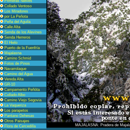
Primeras Nieves
Collado Ventoso
Los Miradores
por La Peñota
Peña del Aguila
Calle Alta
Senda de los Alevines
Senda Herreros
El Hielo
Puerto de la Fuenfría
Majalasna
Camino Schmid
Fotos de Pinos
Navarrolaque
Camino del Agua
Vereda Alta
GR-10
Campamento Peñóta
Collado Albo
Camino Viejo Segovia
La Vaqueriza
Los parapetos
Pantano Dehesas
Otros Paisajes
MAJALASNA: Pradera de Majal
Flora de Cercedilla