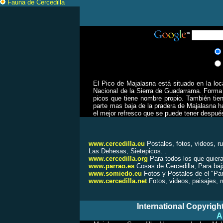
Fauna de Cercedilla
El Pico de Majalasna está situado en la lo
Nacional de la Sierra de Guadarrama. Forma 
picos que tiene nombre propio. También tie
parte mas baja de la pradera de Majalasna ha
el mejor refresco que se puede tener despu
www.cercedilla.eu
Postales, fotos, videos, r
Las Dehesas, Sietepicos.
.
www.cercedilla.org
Para todos los que quiera
www.parrao.es
Cosas de Cercedilla, Para baja
www.somiedo.eu
Fotos y Postales de el "Par
www.cercedilla.net
Fotos, videos, paisajes, 
International Copyrigh
A