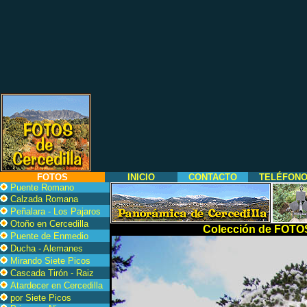
FOTOS
INICIO
CONTACTO
TELÉFON
Puente Romano
Calzada Romana
Peñalara - Los Pajaros
Otoño en Cercedilla
Colección de FOTOS 
Puente de Enmedio
Ducha - Alemanes
Mirando Siete Picos
Cascada Tirón - Raiz
Atardecer en Cercedilla
por Siete Picos