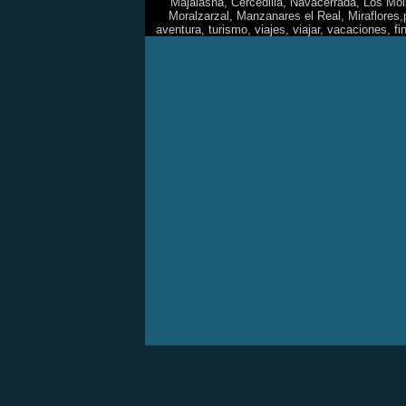
Majalasna
, Cercedilla, Navacerrada, Los Mol
Moralzarzal, Manzanares el Real, Miraflores,p
aventura, turismo, viajes, viajar, vacaciones,