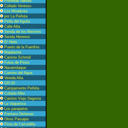
Primeras Nieves
Collado Ventoso
Los Miradores
por La Peñota
Peña del Aguila
Calle Alta
Senda de los Alevines
Senda Herreros
El Hielo
Puerto de la Fuenfría
Majalasna
Camino Schmid
Fotos de Pinos
Navarrolaque
Camino del Agua
Vereda Alta
GR-10
Campamento Peñóta
Collado Albo
Camino Viejo Segovia
La Vaqueriza
Los parapetos
Pantano Dehesas
Otros Paisajes
Flora de Cercedilla