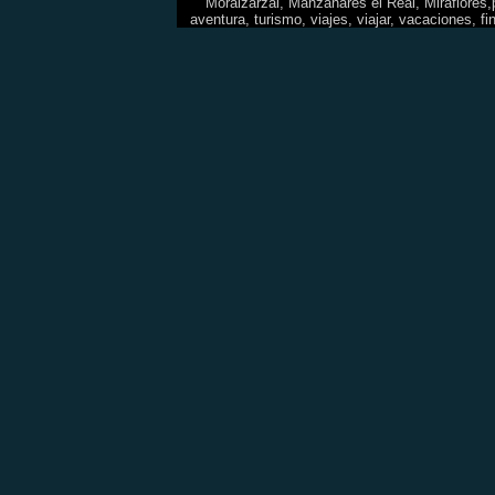
Moralzarzal, Manzanares el Real, Miraflores,p
aventura, turismo, viajes, viajar, vacaciones,