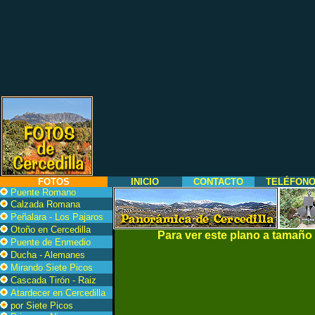
FOTOS
INICIO
CONTACTO
TELÉFON
Puente Romano
Calzada Romana
Peñalara - Los Pajaros
Otoño en Cercedilla
Para ver este plano a tamaño
Puente de Enmedio
Ducha - Alemanes
Mirando Siete Picos
Cascada Tirón - Raiz
Atardecer en Cercedilla
por Siete Picos